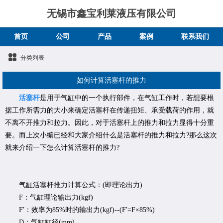
无锡市鑫宝利莱液压有限公司
首页
公司
产品
案例
联系我们
分类列表
如何计算活塞杆的推力
活塞杆
是用于气缸中的一个执行部件，在气缸工作时，若想要根
据工作所需力的大小来确定活塞杆在传递扭矩、承受载荷的作用，就
不离不开推力和拉力。因此，对于活塞杆上的推力和拉力显得十分重
要。而上次小编已经和大家介绍什么是活塞杆的推力和拉力?那么这次
就来介绍一下怎么计算活塞杆的推力?
气缸活塞杆推力计算公式：(即理论出力)
F：气缸理论输出力(kgf)
F′：效率为85%时的输出力(kgf)--(F′=F×85%)
D：气缸缸径(mm)