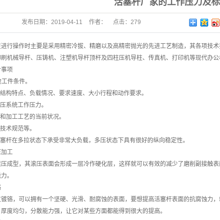
活塞杆厂家的工作压力及标
发布日期：
2019-04-11
作者：
点击：
279
在进行操作时主要是采用精密冷拔、精磨以及高精密抛光的先进工艺制造，其各项技术
印刷机械导杆、压铸机、注塑机导杆顶杆及四柱压机导柱、传真机、打印机等现代办公
计事项
用途工件条件。
的结构特点、负载情况、要求速度、大小行程和动作要求。
液压系统工作压力。
件和加工工艺的当前状况。
和技术规范等。
活塞杆在多拉状态下承受非常大负载，多压状态下具有很好的纵向稳定性。
压加工
滚压成型，其滚压表面会形成一层冷作硬化层，这样就可以有效的减少了磨削副接触表
能力。
铬
镀铬，可以拥有一个坚硬、光滑、耐腐蚀的表面，要想提高活塞杆表面的抗腐蚀力，就
、厚度均匀，分散能力强，让它对某些方面都能得到很大的提高。