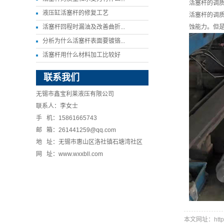
活塞杆的调
液压缸活塞杆的修复工艺
活塞杆的调
活塞杆回程时漏油及改善曲折...
蚀能力。但
分析为什么活塞杆表面要镀铬...
活塞杆用什么材料加工比较好
联系我们
无锡市鑫宝利莱液压有限公司
联系人：李女士
手 机：15861665743
邮 箱：261441259@qq.com
地 址：无锡市惠山区洛社镇石塘湾社区
网 址：www.wxxbll.com
本文网址：http://