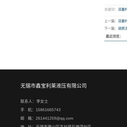
关键词：
活塞
上一篇：
活塞
下一篇：
调质
最近浏览：
无锡市鑫宝利莱液压有限公司
联系人：李女士
手 机：15861665743
邮 箱：261441259@qq.com
地 址：无锡市惠山区洛社镇石塘湾社区