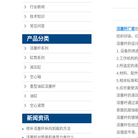
行业新闻
技术知识
常见问答
活塞杆厂家
纺织印染、
产品分类
活塞杆的设
活塞杆系列
1. 设备的
缸筒系列
2.工作机构
3.所选定的
液压缸
4.材料、配
空心轴
5.相关标准
重型油缸活塞杆
6.应尽量使
活塞杆的滚
油缸
活塞杆通过
空心滚筒
表面抗腐蚀
新闻资讯
活塞杆的镀
活塞杆在经过
修补活塞杆纵向划痕的方法
且镀层平滑
活塞杆对质量和承受力有什么...