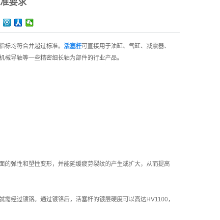
准要求
指标均符合并超过标准。
活塞杆
可直接用于油缸、气缸、减震器、
机械导轴等一些精密细长轴为部件的行业产品。
面的弹性和塑性变形，并能延缓疲劳裂纹的产生或扩大，从而提高
需经过镀铬。通过镀铬后，活塞杆的镀层硬度可以高达HV1100，