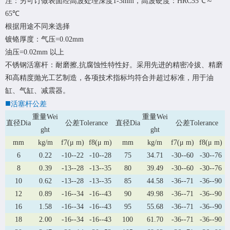
注：另可订做表面经高波处理深度1-3mm，高波硬度：HRC55℃～
65℃
根据用途不同来选择
镀铬厚度：气压=0.02mm
油压=0.02mm 以上
不锈钢活塞杆：耐磨擦,抗腐蚀性特性好。采用先进的精密冷拔、精磨
和高精度抛光工艺制造，各项技术指标均符合并超过标准，用于油
缸、气缸、减震器。
■
活塞杆公差
重量Wei
重量Wei
直径Dia
公差Tolerance
直径Dia
公差Tolerance
ght
ght
mm
kg/m
f7(μ m)
f8(μ m)
mm
kg/m
f7(μ m)
f8(μ m)
6
0.22
-10--22
-10--28
75
34.71
-30--60
-30--76
8
0.39
-13--28
-13--35
80
39.49
-30--60
-30--76
10
0.62
-13--28
-13--35
85
44.58
-36--71
-36--90
12
0.89
-16--34
-16--43
90
49.98
-36--71
-36--90
16
1.58
-16--34
-16--43
95
55.68
-36--71
-36--90
18
2.00
-16--34
-16--43
100
61.70
-36--71
-36--90