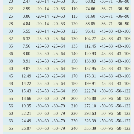
20
2.47
-20--14
-20--53
105
68.02
-36--71
-36--90
22
2.99
-20--14
-20--53
110
74.66
-36--71
-36--90
25
3.86
-20--14
-20--53
115
81.60
-36--71
-36--90
28
4.84
-20--14
-20--53
120
88.85
-36--71
-36--90
30
5.55
-20--14
-20--53
125
96.41
-43--83
-43--106
32
6.32
-25--50
-25--64
130
104.27
-43--83
-43--106
35
7.56
-25--50
-25--64
135
112.45
-43--83
-43--106
36
8.00
-25--50
-25--64
140
120.93
-43--83
-43--106
38
8.91
-25--50
-25--64
150
138.83
-43--83
-43--106
40
9.87
-25--50
-25--64
160
157.95
-43--83
-43--106
45
12.49
-25--50
-25--64
170
178.31
-43--83
-43--106
48
14.22
-25--50
-25--64
180
199.91
-43--83
-43--106
50
15.43
-25--50
-25--64
190
222.74
-50--96
-50--122
55
18.66
-30--60
-30--79
200
246.80
-50--96
-50--122
56
19.35
-30--60
-30--79
210
272.10
-50--96
-50--122
60
22.21
-30--60
-30--79
220
298.63
-50--96
-50--122
63
24.49
-30--60
-30--79
230
326.39
-50--96
-50--122
65
26.07
-30--60
-30--79
240
355.39
-50--96
-50--122