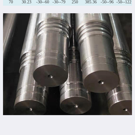
70
30.23
-30--60
-30--79
250
385.36
-50--96
-50--122