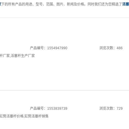
家
下的所有产品的用途、型号、范围、图片、新闻及价格。同时我们还为您精选了
活塞
产品编号：1554947990
浏览次数：486
杆厂家
,
活塞杆生产厂家
产品编号：1553839739
浏览次数：729
缸筒活塞杆价格
,
缸筒活塞杆销售