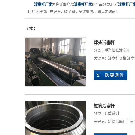
活塞杆厂家
为你详细介绍
活塞杆厂家
的产品分类,包括
活塞杆厂
国地区获得用户好评，欲了解更多详细信息,请点击访问!
分类：
球头活塞杆
分类：
重型油缸活塞杆
关键词：
活塞杆价格
,
活塞
缸筒活塞杆
分类：
缸筒系列
关键词：
缸筒活塞杆厂家
,